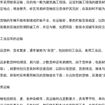
常采用散装运输，目的地一般为建筑施工现场。运送到施工现场的建筑材
定地点，堆放整齐。砖瓦等易碎货物应注意保护其完好，在装卸时不能为
货物的车辆不能有裂缝或栏板不全。在运输前，要把栏板安装稳妥，以防
装载前应做好防潮防破工作，并忌与糖、化肥同装；散装水泥罐车则应注
工业品等的运输
品货种、货名繁多，通常被称为“杂货”，包括纺织工业品、食用工业品
品多数货种怕潮湿、易污损，少数货种还有易燃性。由于货种多，包装材
装），就要特别注意装卸和交接流程，以防出现货损、货差情况。液体与
受损。拼装时应将重而耐压的货物放在下面；分点卸货的货物，应遵循“
类运输
物包括稻谷、麦、各种杂粮等，其运输特点是数量大，具有季节性、单向