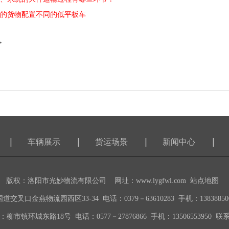
的货物配置不同的低平板车
→
车辆展示
货运场景
新闻中心
版权：
洛阳市光妙物流有限公司
网址：
www.lygfwl.com
站点地图
口金燕物流园西区33-34 电话：0379－63610283 手机：1383885009
柳市镇环城东路18号 电话：0577－27876866 手机：13506553950 