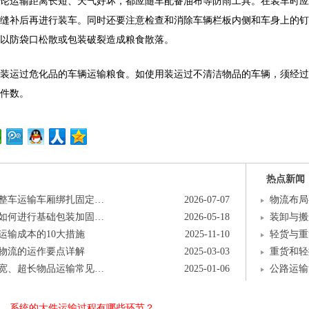
论运输距离长短、天气好坏，都应随车配备油布等防雨工具。在装车时应
缝补后再进行装车。同时还要注意检查和消除车辆栏板内侧和车身上的钉
以防袋口松散或包装破裂造成粮食散落。
装运过危化品的车辆运输粮食。如使用装运过不清洁物品的车辆，须经过
件数。
热点新闻
整车运输车厢绑扎固定…
2026-07-07
物流布局
如何进行基础包装加固…
2026-05-18
装卸与搬
运输成本的10大措施
2025-11-10
轻货与重
物流的运作要点详解
2025-03-03
重货和轻
宽、超长物品运输常见…
2025-01-06
公路运输
、系统的大件运输过程有哪些环节？