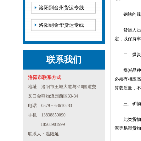
洛阳到台州货运专线
钢铁的规
洛阳到金华货运专线
货运人员
定，以保持车
二、煤炭
联系我们
煤炭品种
洛阳市联系方式
必须有相应高
地址：洛阳市王城大道与310国道交
算载质量，不
叉口金燕物流园西区33-34
三、矿物
电话：0379－63610283
手机：13838850090
此类货物
18568901999
泥等易潮货物
联系人：温陆延