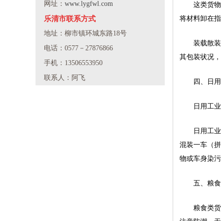
网址：
www.lygfwl.com
这类货物
乐清市联系方式
将材料卸在指
地址：柳市镇环城东路18号
装载散装
电话：0577－27876866
其包装状况，
手机：13506553950
联系人：阿飞
四、日用
日用工业
日用工业
混装一车（拼
物或车身染污
五、粮食
粮食类货