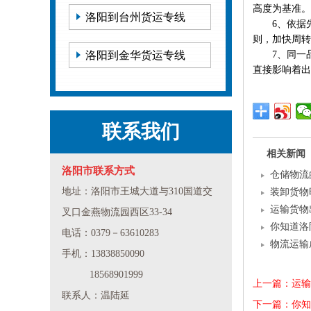
高度为基准。
洛阳到台州货运专线
6、依据先
则，加快周转
洛阳到金华货运专线
7、同一品
直接影响着出
联系我们
相关新闻
洛阳市联系方式
仓储物流
地址：洛阳市王城大道与310国道交
装卸货物
运输货物
叉口金燕物流园西区33-34
你知道洛
电话：0379－63610283
物流运输
手机：13838850090
18568901999
上一篇：运输
联系人：温陆延
下一篇：你知