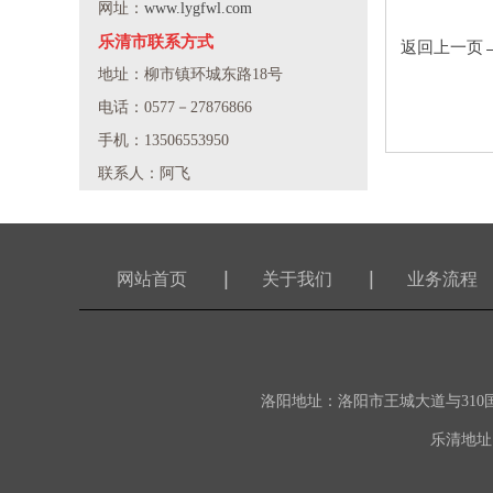
网址：
www.lygfwl.com
乐清市联系方式
返回上一页
地址：柳市镇环城东路18号
电话：0577－27876866
手机：13506553950
联系人：阿飞
网站首页
关于我们
业务流程
洛阳地址：洛阳市王城大道与310国道交叉
乐清地址：