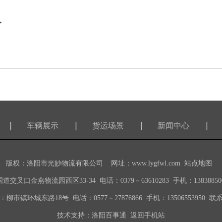
→
车辆展示
货运场景
新闻中心
版权：
洛阳市光妙物流有限公司
网址：
www.lygfwl.com
站点地图
口金燕物流园西区33-34 电话：0379－63610283 手机：1383885009
柳市镇环城东路18号 电话：0577－27876866 手机：13506553950 
技术支持：
洛阳百事通
返回手机站