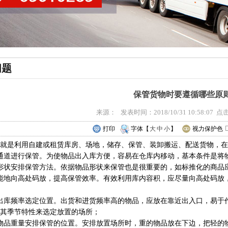
问题
保管货物时要遵循哪些原
来源： 发表时间：2018/10/31 10:58:07 
打印
字体【
大
中
小
】
视力保护色
是利用自建或租赁库房、场地，储存、保管、装卸搬运、配送货物，在
道进行保管。为使物品出入库方便，容易在仓库内移动，基本条件是将
状安排保管方法。依据物品形状来保管也是很重要的，如标推化的商品
地向高处码放，提高保管效率。有效利用库内容积，应尽量向高处码放，
库频率选定位置。出货和进货频率高的物品，应放在靠近出入口，易于作
其季节特性来选定放置的场所；
品重量安排保管的位置。安排放置场所时，重的物品放在下边，把轻的物